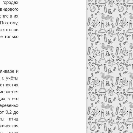
городах
видового
ение в их
Поэтому,
экотопов
е только
 январе и
 г. учёты
стностях
мевается
их в его
ревень»
т 0,2 до
ты птиц
гическая
ля птиц