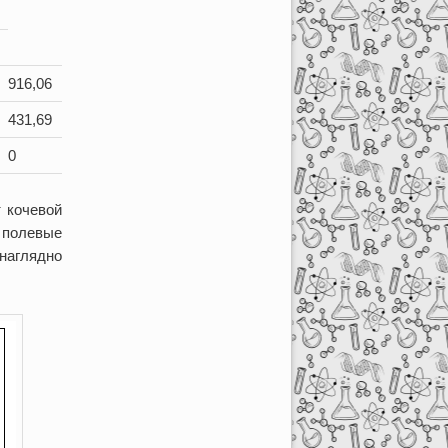
916,06
431,69
0
т кочевой
 полевые
наглядно