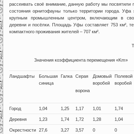
рассеивать своё внимание, данную работу мы посвятили 
состояния орнитофауны только территории города. Уфа 
крупным промышленным центром, включающим в сво
деревни и посёлки. Площадь Уфы составляет 753 км², те
компактного проживания жителей – 707 км².
Т
Значения коэффициента перемещения «Km»
Ландшафты
Большая
Галка
Серая
Домовый
Полевой
синица
воробей
воробей
ворона
Город
1,04
1,25
1,17
1,01
1,74
Деревня
1,23
1,74
1,72
1,28
1,04
Окрестности
27,6
3,27
3,57
0
0