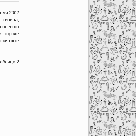
емя 2002
 синица,
полевого
в городе
оприятные
аблица 2