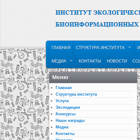
MAIN MENU
SKIP TO PRIMARY CONTENT
SKIP TO SECONDARY CONTENT
ГЛАВНАЯ
СТРУКТУРА ИНСТИТУТА
И
МЕДИА
КОНТАКТЫ
НОВОСТИ
СС
Меню
Главная
Структура института
Услуги
Экспедиции
Конкурсы
Наши награды
Медиа
Контакты