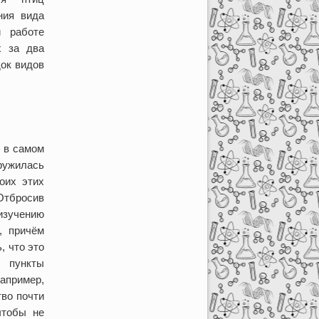
ния вида
й работе
х за два
док видов
 в самом
ружилась
оих этих
Отбросив
изучению
, причём
, что это
 пункты
например,
тво почти
чтобы не