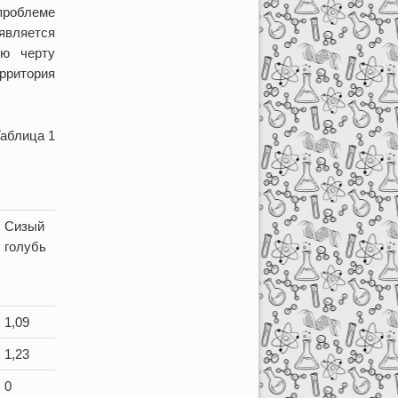
проблеме
является
ю черту
рритория
аблица 1
Сизый
голубь
1,09
1,23
0