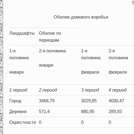
Т
Обилие домового воробья
Ландшафты
Обилие по
периодам
1-я
2-я половина
1-я
2-я
половина
половина
половина
января
января
февраля
февраля
1 период
2 период
3 период
4 период
Город
3468,79
3029,85
4030,47
Деревня
571,4
880,95
289,93
Окрестности
0
0
0