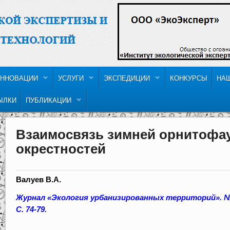
ННОВАЦИИ
УСЛУГИ
ЭКСПЕДИЦИИ
КОНКУРСЫ
НА
ЫЛКИ
ПУБЛИКАЦИИ
Взаимосвязь зимней орнитофау
окрестностей
Валуев В.А.
Журнал «Экология урбанизированных территорий». № 
С. 74-79.