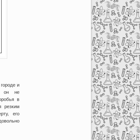
 городе и
х он не
оробья в
я резким
рту, его
довольно