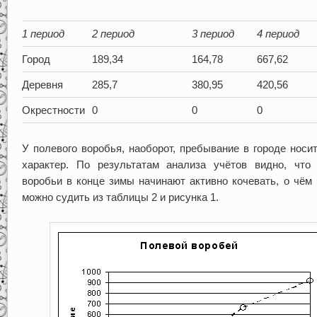
1 период
2 период
3 период
4 период
Город
189,34
164,78
667,62
Деревня
285,7
380,95
420,56
Окрестности
0
0
0
У полевого воробья, наоборот, пребывание в городе носи
характер. По результатам анализа учётов видно, что
воробьи в конце зимы начинают активно кочевать, о чём 
можно судить из таблицы 2 и рисунка 1.