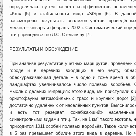
определялась путём расчёта коэффициентов перемеще
«Km» [5] и стабильности вида «StSp» [6]. В данно
рассмотрены результаты анализов учётов, проведённы
месяца – январь и февраль 2002 г. Систематический поря
птиц приводится по Л.С. Степаняну [7].
РЕЗУЛЬТАТЫ И ОБСУЖДЕНИЕ
При анализе результатов учётных маршрутов, проведёных
городе и в деревнях, входящих в его черту, обна
обескураживающая деталь – в одно и тоже время в об
ландшафтах увеличивалось число полевых воробьёв. 
мысль о дальних миграциях этого вида, мы приступили к 
орнитофауны автомобильных трасс и крупных дорог [2]
достаточно удалённых от населённых пунктов. Выяснилось
и есть тот резерват, «снабжающий» населённые
синантропными видами птиц. Так, на 1 км² такого экотопа, 
приходится 1911 особей полевых воробьёв. Такое количес
в 5 раз превышает обилие этого вида в деревне. Но 