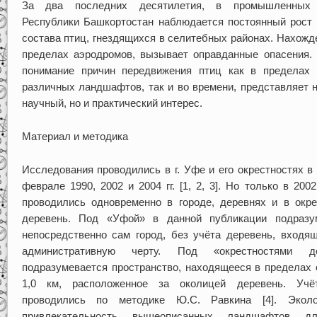
За два последних десятилетия, в промышленных 
Республики Башкортостан наблюдается постоянный рост 
состава птиц, гнездящихся в селитебных районах. Нахожд
пределах аэродромов, вызывает оправданные опасения. 
понимание причин передвижения птиц как в пределах 
различных ландшафтов, так и во времени, представляет н
научный, но и практический интерес.
Материал и методика
Исследования проводились в г. Уфе и его окрестностях в
феврале 1990, 2002 и 2004 гг. [1, 2, 3]. Но только в 2002
проводились одновременно в городе, деревнях и в окре
деревень. Под «Уфой» в данной публикации подразу
непосредственно сам город, без учёта деревень, входящ
административную черту. Под «окрестностями де
подразумевается пространство, находящееся в пределах о
1,0 км, расположенное за околицей деревень. Учё
проводились по методике Ю.С. Равкина [4]. Эколо
привлекательность вышеописанных ландшафтов д