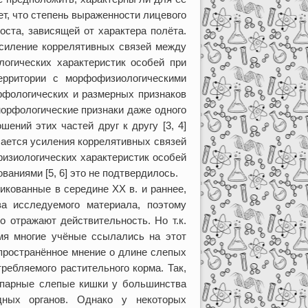
ет, что степень выраженности лицевого
оста, зависящей от характера полёта.
 усиление коррелятивных связей между
огических характеристик особей при
территории с морфофизиологическими
орфологических и размерных признаков
морфологические признаки даже одного
шений этих частей друг к другу [3, 4]
асается усиления коррелятивных связей
зиологических характеристик особей
ваниями [5, 6] это не подтвердилось.
икованные в середине XX в. и раннее,
а исследуемого материала, поэтому
о отражают действительность. Но т.к.
емя многие учёные ссылались на этот
спространённое мнение о длине слепых
требляемого растительного корма. Так,
 «парные слепые кишки у большинства
ых органов. Однако у некоторых