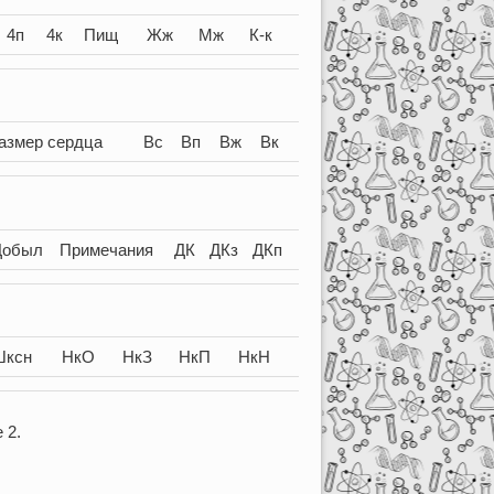
4п
4к
Пищ
Жж
Мж
К-к
азмер сердца
Вс
Вп
Вж
Вк
Добыл
Примечания
ДК
ДКз
ДКп
Шксн
НкО
НкЗ
НкП
НкН
 2.