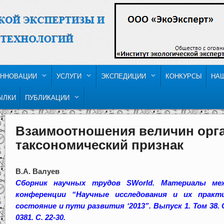
ННОВАЦИИ
УСЛУГИ
ЭКСПЕДИЦИИ
КОНКУРСЫ
НА
ЫЛКИ
ПУБЛИКАЦИИ
Взаимоотношения величин орга
таксономический признак
В.А. Валуев
Сборник научных трудов SWorld. Материалы меж
конференции “Научные исследования и их практи
состояние и пути развития ‘2013”. Выпуск 1. Том 38. 
0381. С. 22-30.