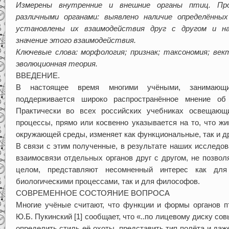
Измерены внутренние и внешние органы птиц. Про
различными органами: выявлено наличие определённы
установлены их взаимодействия друг с другом и на
значение этого взаимодействия.
Ключевые слова: морфология; признак; таксономия; век
эволюционная теория.
ВВЕДЕНИЕ.
В настоящее время многими учёными, занимающи
поддерживается широко распространённое мнение об 
Практически во всех российских учебниках освещающи
процессы, прямо или косвенно указывается на то, что ж
окружающей среды, изменяет как функциональные, так и др
В связи с этим полученные, в результате наших исследо
взаимосвязи отдельных органов друг с другом, не позво
целом, представляют несомненный интерес как дл
биологическими процессами, так и для философов.
СОВРЕМЕННОЕ СОСТОЯНИЕ ВОПРОСА
Многие учёные считают, что функции и формы органов п
Ю.Б. Пукинский [1] сообщает, что «..по лицевому диску с
определить стиль её охоты, представить тип полёта и даж