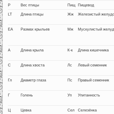
P
Вес птицы
Пищ
Пищевод
LT
Длина птицы
Жж
Железистый желуд
EA
Размах крыльев
Мж
Мускулистый желуд
А
Длина крыла
К-к
Длина кишечника
C
Длина хвоста
Лс
Левый семенник
Гл
Диаметр глаза
Пс
Правый семенник
Г
Голень
Уп
Упитанность
Ц
Цевка
Сел
Селезёнка