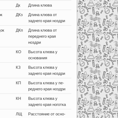
Дк
Длина клюва
ок
ДКз
Длина клюва от
заднего края ноздри
ок
ДКп
Длина клюва от
переднего края
ноздри
КО
Высота клюва у
основания
КЗ
Высота клюва у
заднего края ноздри
КП
Высота клюва у пе-
реднего края ноздри
КН
Высота клюва у
заднего края ноготка
ЛЩ
Расстояние от осно-