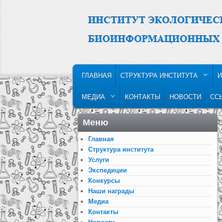
MAIN MENU
SKIP TO PRIMARY CONTENT
SKIP TO SECONDARY CONTENT
ГЛАВНАЯ
СТРУКТУРА ИНСТИТУТА
И
МЕДИА
КОНТАКТЫ
НОВОСТИ
СС
Меню
Главная
Структура института
Услуги
Экспедиции
Конкурсы
Наши награды
Медиа
Контакты