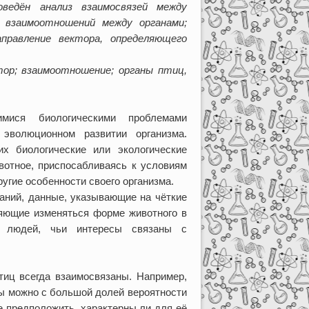
ведён анализ взаимосвязей между
х взаимоотношений между органами;
правление вектора, определяющего
тор; взаимоотношение; органы птиц,
мися биологическими проблемами
эволюционном развитии организма.
х биологические или экологические
ивотное, приспосабливаясь к условиям
угие особенности своего организма.
ваний, данные, указывающие на чёткие
ляющие изменяться форме животного в
я людей, чьи интересы связаны с
тиц всегда взаимосвязаны. Например,
овы можно с большой долей вероятности
е предположить, характерны ли для её