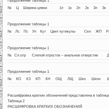
Продолжение таблицы 1
№
Ц
Ширина цевки
1п
1к
2п
2к
3п
3к
Продолжение таблицы 1
№
Лс
Пс
Уп
Кут
Цвет кутикулы
Сел
ЖП
Р
Продолжение таблицы 1
№
Сл.отр
Слепой отросток – анальное отверстие
Продолжение таблицы 1
№
КО
КЗ
КП
КН
ОЩ
ЛЩ
Шко
Шкпн
Расшифровка кратких обозначений представлена в таблице
Таблица 2
РАСШИФРОВКА КРАТКИХ ОБОЗНАЧЕНИЙ