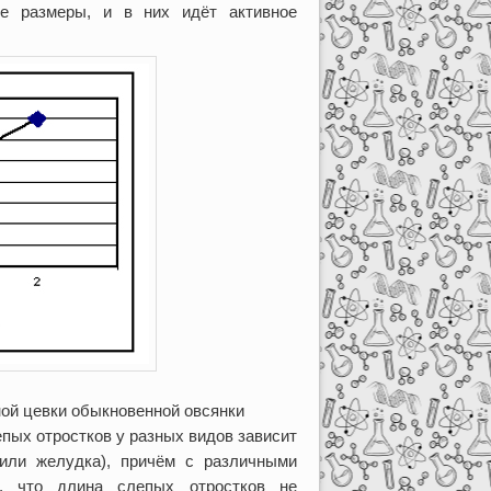
е размеры, и в них идёт активное
ной цевки обыкновенной овсянки
епых отростков у разных видов зависит
 или желудка), причём с различными
ь, что длина слепых отростков не