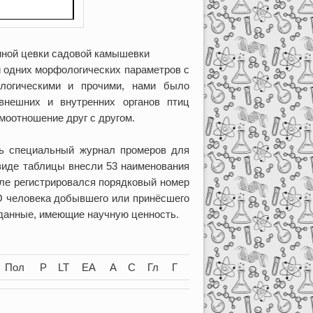
иной цевки садовой камышевки
и одних морфологических параметров с
ологическими и прочими, нами было
 внешних и внутренних органов птиц
моотношение друг с другом.
ть специальный журнал промеров для
 виде таблицы внесли 53 наименования
нале регистрировался порядковый номер
ИО человека добывшего или принёсшего
 данные, имеющие научную ценность.
Пол
P
LT
EA
A
C
Гл
Г