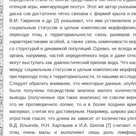
птенцов игры, имитирующие охоту». Этот же автор указыва
диска сов достаточно чётко связана с формой крыла и хв
В.М. Гаврилов и др. [2] указывают, что ими установлено
социальным статусом и целым комплексом морфофизиол
переходе птиц к территориальности; связь размеров 
характеристиками особей, а также связь изменчивости м
со структурой и динамикой популяций. Однако, не всегда 
органа, например, частей определённого пера и даже отно
могут выступать как диагностический признак вида. Что к
между социальным статусом и целым комплексом морфофи
при переходе птиц к территориальности, то нашими исследо
Следует обратить внимание, что некоторые данные, опубл
были получены посредством анализа малого количеств
выводы (полученные при таких анализах) не совсем верн
это не противоречило логике, то и в более позднее вр
материал, считая его достоверным. Например, широко ра
отростков гласит, что длина их зависит от количества упо
В.Д. Ильичёв, Н.Н. Карташев и И.А. Шилов [7] считают:
птиц очень малы и выполняют лишь роль лимфоидн