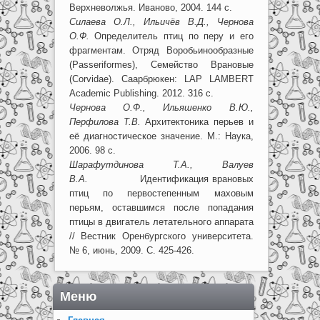
Верхневолжья. Иваново, 2004. 144 с.
Силаева О.Л., Ильичёв В.Д., Чернова
О.Ф.
Определитель птиц по перу и его
фрагментам. Отряд Воробьинообразные
(Passeriformes), Семейство Врановые
(Corvidae). Саарбрюкен: LAP LAMBERT
Academic Publishing. 2012. 316 с.
Чернова О.Ф., Ильяшенко В.Ю.,
Перфилова Т.В.
Архитектоника перьев и
её диагностическое значение. М.: Наука,
2006. 98 с.
Шарафутдинова Т.А., Валуев
В.А.
Идентификация врановых
птиц по первостепенным маховым
перьям, оставшимся после попадания
птицы в двигатель летательного аппарата
// Вестник Оренбургского университета.
№ 6, июнь, 2009. С. 425-426.
Меню