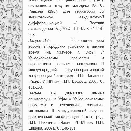
численности птиц по методике Ю. С.
Равкина (1967) для территорий со
значительной ландшафтной
дифференциацией // Вестник
охотоведения. М., 2004. Т.1, № 3. С. 291-
293.
Валуев В.А.
К экологии серой
вороны в городских условиях в зимнее
время (на примере г. Уфы) //
Урбоэкосистемы: проблемы и
перспективы развития: материалы II
международной научно-практической
конференции / отв. ред. Н.Н. Никитина.
-Ишим: ИГПИ им. П.П. Ершова, 2007. С.
151-153.
Валуев В.А
. Динамика зимней
орнитофауны г. Уфы // Урбоэкосистемы:
проблемы и перспективы развития:
материалы II международной научно-
практической конференции / отв. ред.
Н.Н. Никитина. -Ишим: ИГПИ им. П.П.
Ершова, 2007а. С. 148-151.