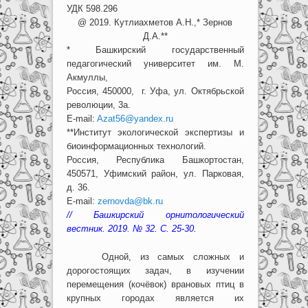
УДК 598.296
@ 2019. Кутлиахметов А.Н.,* Зернов
Д.А.**
* Башкирский государственный
педагогический университет им. М.
Акмуллы,
Россия, 450000, г. Уфа, ул. Октябрьской
революции, 3а.
E-mail:
Azat56@yandex.ru
**Институт экологической экспертизы и
биоинформационных технологий.
Россия, Республика Башкортостан,
450571, Уфимский район, ул. Парковая,
д. 36.
E-mail:
zernovda@bk.ru
// Башкирский орнитологический
вестник. 2019. № 32. С. 25-30.
Одной, из самых сложных и
дорогостоящих задач, в изучении
перемещения (кочёвок) врановых птиц в
крупных городах является их