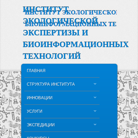
ИНСТИТУТ
ЭКОЛОГИЧЕСКОЙ
ЭКСПЕРТИЗЫ И
БИОИНФОРМАЦИОННЫХ
ТЕХНОЛОГИЙ
MAIN MENU
SKIP TO PRIMARY CONTENT
SKIP TO SECONDARY CONTENT
ГЛАВНАЯ
СТРУКТУРА ИНСТИТУТА
ИННОВАЦИИ
УСЛУГИ
ЭКСПЕДИЦИИ