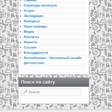
Главная
Структура института
Услуги
Экспедиции
Конкурсы
Наши награды
Медиа
Контакты
Новости
Ссылки
Благодарности
Фотообложка – бесплатный онлайн
фотохостинг
Поиск по сайту
Search