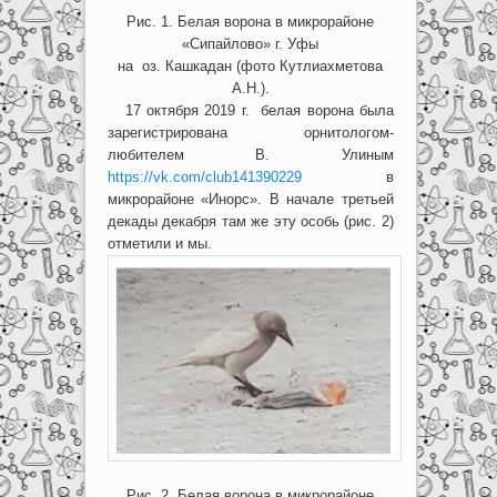
Рис. 1. Белая ворона в микрорайоне
«Сипайлово» г. Уфы
на оз. Кашкадан (фото Кутлиахметова
А.Н.).
17 октября 2019 г. белая ворона была
зарегистрирована орнитологом-
любителем В. Улиным
https://vk.com/club141390229
в
микрорайоне «Инорс». В начале третьей
декады декабря там же эту особь (рис. 2)
отметили и мы.
Рис. 2. Белая ворона в микрорайоне