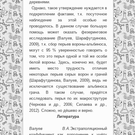
деревнями.
Однако, такое утверждение нуждается в
подкреплении фактами, т.к. посуточное
наблюдение за этой особью не
проводилось. В данном случае большую
помощь может оказать фезеринговое
исследование (Валуев, Шарафутдинова,
2009), т.к. сбор перьев вороны-альбиноса,
могут с 95 % уверенностью говорить о
том, что это перья одной и той же особи
белой вороны. Здесь, конечно же, будет
иметь место трудность отличия
некоторых перьев серых ворон и грачей
(Шарафутдинова, Валуев, 2009), ведь не
исключается существование альбиноса
грача. В таком случае, придётся
исследовать перья по их макрострутуре
(Чернова и др., 2006; Силаева и др.,
2012). Сложно, но дёшево и верно.
Литература
Валуев В.А.
Экстраполяционный
коэффициент как дополнение к учёту