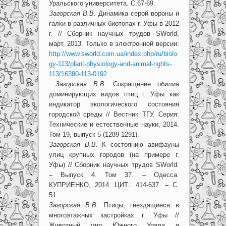
Уральского университета. С.67-69.
Загорская В.В.
Динамика серой вороны и
галки в различных биотопах г. Уфы в 2012
г. // Сборник научных трудов SWorld,
март, 2013. Только в электронной версии:
http://www.sworld.com.ua/index.php/ru/biolo
gy-113/plant-physiology-and-animal-rights-
113/16390-113-0192
Загорская В.В.
Сокращение обилия
доминирующих видов птиц г. Уфы как
индикатор экологического состояния
городской среды // Вестник ТГУ. Серия:
Технические и естественные науки, 2014.
Том 19, выпуск 5 (1289-1291).
Загорская В.В.
К состоянию авифауны
улиц крупных городов (на примере г.
Уфы) // Сборник научных трудов SWorld.
– Выпуск 4. Том 37. – Одесса:
КУПРИЕНКО, 2014. ЦИТ.: 414-637. – С.
51.
Загорская В.В.
Птицы, гнездящиеся в
многоэтажных застройках г. Уфы //
Животный мир Южного Урала и