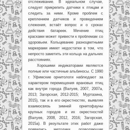
отслеживание. В идеальном случае,
следует прикрепить датчики к птицам и
следить за ними. Кроме проблем с
креплением датчиков и проведением
слежения, встаёт вопрос и о сроках
действия батареек. Мечение птиц
красками может привести к проблемам со
здоровьем. Кольцевание разноцветными
маркерами имеет недостатки в том, что
непросто заметить эти кольца на дальних
расстояниях.
Хорошими индикаторами являются
полные или частичные альбиносы. С 1990
г. Уфимские орнитологи наблюдают за
характером перемещения врановых птиц
как внутри города (Валуев, 2007, 2007а,
2013; Загорская, 2012-2015; Муртазина,
2015), так и в его окрестностях, выявляя
взаимосвязь зимней орнитофауны
крупных городов и их окрестностей
(Валуев, 2008, 2012, 2016; Загорская,
2015а). В результате этих работ даже
появились методики, позволяющие