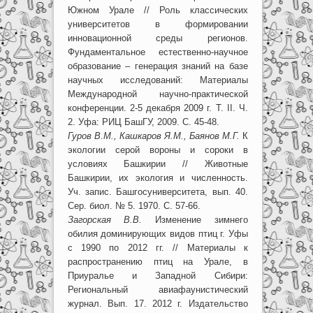
Южном Урале // Роль классических
университетов в формировании
инновационной среды регионов.
Фундаментальное естественно-научное
образование – генерация знаний на базе
научных исследований: Материалы
Международной научно-практической
конференции. 2-5 декабря 2009 г. Т. II. Ч.
2. Уфа: РИЦ БашГУ, 2009. С. 45-48.
Гуров В.М., Кашкаров Я.М., Баянов М.Г.
К
экологии серой вороны и сороки в
условиях Башкирии // Животные
Башкирии, их экология и численность.
Уч. запис. Башгосуниверситета, вып. 40.
Сер. биол. № 5. 1970. С. 57-66.
Загорская В.В.
Изменение зимнего
обилия доминирующих видов птиц г. Уфы
с 1990 по 2012 гг. // Материалы к
распространению птиц на Урале, в
Приуралье и Западной Сибири:
Региональный авиафаунистический
журнал. Вып. 17. 2012 г. Издательство