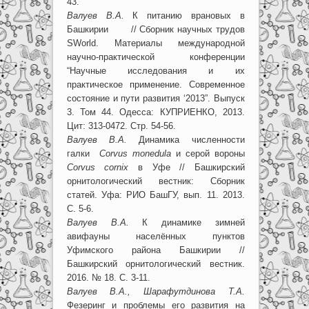
43.
Валуев В.А.
К питанию врановых в
Башкирии // Сборник научных трудов
SWorld. Материалы международной
научно-практической конференции
“Научные исследования и их
практическое применение. Современное
состояние и пути развития ‘2013”. Выпуск
3. Том 44. Одесса: КУПРИЕНКО, 2013.
Цит: 313-0472. Стр. 54-56.
Валуев В.А.
Динамика численности
галки
Corvus monedula
и серой вороны
Corvus cornix
в Уфе // Башкирский
орнитологический вестник: Сборник
статей. Уфа: РИО БашГУ, вып. 11. 2013.
С. 5-6.
Валуев В.А.
К динамике зимней
авифауны населённых пунктов
Уфимского района Башкирии //
Башкирский орнитологический вестник.
2016. № 18. С. 3-11.
Валуев В.А., Шарафутдинова Т.А.
Фезеринг и проблемы его развития на