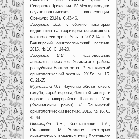
Северного Прикаспия. IV Международная
научно-практическая конференция.
Оренбург, 2014а. С.43-46.
Загорская В.В.
К обилию некоторых
видов птиц на территории современного
частного сектора г. Уфы в 2012-14 гг. //
Башкирский орнитологический вестник.
2015. № 16. С. 14-20.
Загорская В.В.
К исследованию
авифауны поселков Уфимского района
республики Башкортостан // Башкирский
орнитологический вестник. 2015а. № 15.
С. 21-25.
Муртазина М.Т.
Изучение обилия сизого
голубя, серой вороны, большой синицы и
ворона в микрорайоне Шакша г. Уфа
(Калининский район) // Башкирский
орнитологический вестник. 2015. № 16. С.
43-48.
Пономарёв В.
А., Константинов В.М.,
Сальников Г.М. Экология некоторых
синантропных врановых птиц Восточного