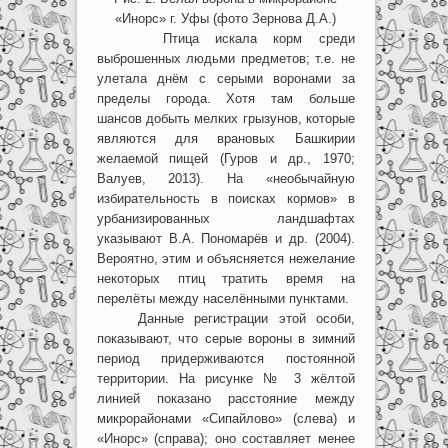
«Инорс» г. Уфы (фото Зернова Д.А.)
Птица искала корм среди
выброшенных людьми предметов; т.е. не
улетала днём с серыми воронами за
пределы города. Хотя там больше
шансов добыть мелких грызунов, которые
являются для врановых Башкирии
желаемой пищей (Гуров и др., 1970;
Валуев, 2013). На «необычайную
избирательность в поисках кормов» в
урбанизированных ландшафтах
указывают В.А. Пономарёв и др. (2004).
Вероятно, этим и объясняется нежелание
некоторых птиц тратить время на
перелёты между населёнными пунктами.
Данные регистрации этой особи,
показывают, что серые вороны в зимний
период придерживаются постоянной
территории. На рисунке № 3 жёлтой
линией показано расстояние между
микрорайонами «Сипайлово» (слева) и
«Инорс» (справа); оно составляет менее