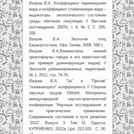
Валуев В.А.
Коэффициент перемещения
вида и коэффициент стабилизации вида –
индикаторы экологического состояния
среды обитания популяции // Вестник
охотоведения. 2007б, т. 4, № 2. С. 205-
206.
Валуев В.А.
Экология птиц
Башкортостана. Уфа: Гилем, 2008. 590 с.
Валуев В.А.
Взаимосвязь зимней
орнитофауны города и его окрестностей
(на примере доминирующих видов) //
Экология урбанизированных территорий.
№ 1, 2012, стр. 74-79.
Валуев В.А.
“За” и “Против”
“понижающего” коэффициента // Сборник
научных трудов SWorld. Материалы
международной научно-практической
конференции “Научные исследования и
их практическое применение.
Современное состояние и пути развития
‘2012”. Выпуск 3. Том 31. Одесса:
КУПРИЕНКО, 2012а. Цит. 312-103. С. 36-