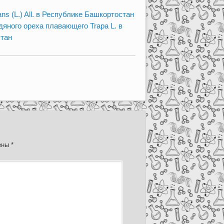
s (L.) All. в Республике Башкортостан
яного ореха плавающего Trapa L. в
стан
чены
*