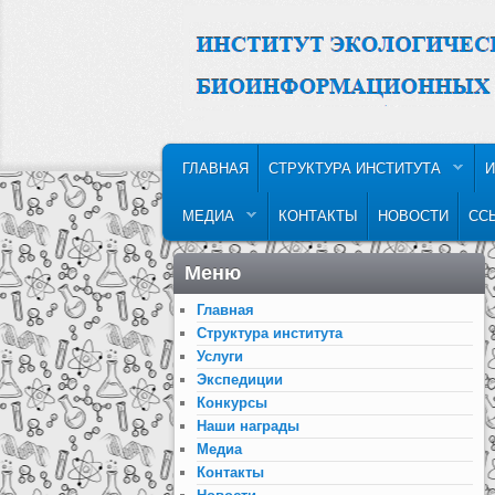
MAIN MENU
SKIP TO PRIMARY CONTENT
SKIP TO SECONDARY CONTENT
ГЛАВНАЯ
СТРУКТУРА ИНСТИТУТА
И
МЕДИА
КОНТАКТЫ
НОВОСТИ
СС
Меню
Главная
Структура института
Услуги
Экспедиции
Конкурсы
Наши награды
Медиа
Контакты