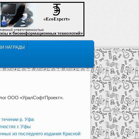
ШИ НАГРАДЫ
колог ООО «УралСофтПроект».
 течении р. Уфа
тностях г. Уфы
ённых из последнего издания Красной