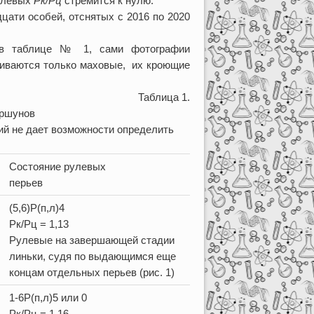
рулевых
Рк/Рц
стремится к нулю.
цати особей, отснятых с 2016 по 2020
в таблице № 1, сами фотографии
триваются только маховые, их кроющие
Таблица 1.
оршунов
фий не дает возможности определить
Состояние рулевых
перьев
(5,6)Р(п,л)4
Рк/Рц = 1,13
Рулевые на завершающей стадии
линьки, судя по выдающимся еще
концам отдельных перьев (рис. 1)
1-6Р(п,л)5 или 0
Рк/Рц = 1,16