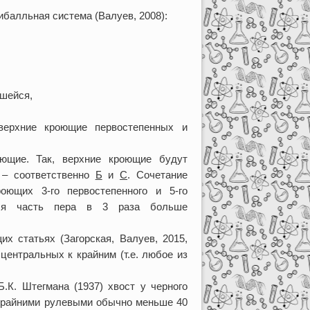
балльная система (Валуев, 2008):
вшейся,
ерхние кроющие первостепенных и
щие. Так, верхние кроющие будут
 – соответственно
Б
и
С
. Сочетание
оющих 3-го первостепенного и 5-го
яся часть пера в 3 раза больше
 статьях (Загорская, Валуев, 2015,
центральных к крайним (т.е. любое из
К. Штегмана (1937) хвост у черного
 крайними рулевыми обычно меньше 40