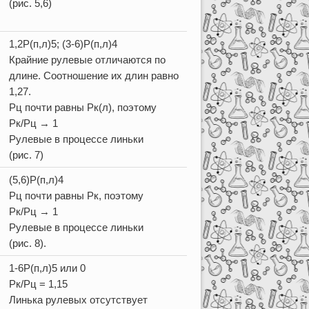
(рис. 5,6)
1,2Р(п,л)5; (3-6)Р(п,л)4
Крайние рулевые отличаются по
длине. Соотношение их длин равно
1,27.
Рц почти равны Рк(л), поэтому
Рк/Рц → 1
Рулевые в процессе линьки
(рис. 7)
(5,6)Р(п,л)4
Рц почти равны Рк, поэтому
Рк/Рц → 1
Рулевые в процессе линьки
(рис. 8).
1-6Р(п,л)5 или 0
Рк/Рц = 1,15
Линька рулевых отсутствует