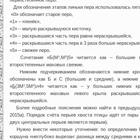
Для обозначения этапов линьки пера использовалась пяти
«0» обозначает старое перо,
«1» – «пенёк»,
«2» – малую раскрывшуюся кисточку,
«3» – раскрывшаяся часть пера равна нераскрывшейся,
«4» – раскрывшаяся часть пера в 3 раза больше нераскры
«5» – свежее перо.
Сочетание «Б(М¹,М²)5» читается как – большие в
второстепенных маховых свежие.
Нижним подчеркиванием обозначаются нижние крою
обозначены как Б и С (большие и средние), а нижние
«
Б
(3М¹,5М²)л4» читается как – у больших нижних кр
второстепенного маховых левого крыла раскрывша
нераскрывшейся.
Более подробные пояснения можно найти в предыдущих
2015а). Порядок счёта перьев хвоста птицы идёт от пары 
двух центральных перьев является первым).
Нужно внести некоторые уточнения: по определению Б.
коршуна «неглубоко вырезан: разница между средними и