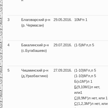
3
Благоварский р-н
29.05.2016.
10М¹п 1
(р. Чермасан)
4
Бакалинский р-н
29.07.2016.
(1-5)М¹л,п 5
(с.Бугабашево)
5
Чишминский р-н
27.09.2016.
(1-10)М¹л,п 5
(д.Уразбахтино)
(1-10)М²л,п 5
Б(±1М²)л 1
Б
(9,10М1)л нет,
или1
С
(8,9М¹)л нет, или 1
С
(1,2,3М²)л нет, или