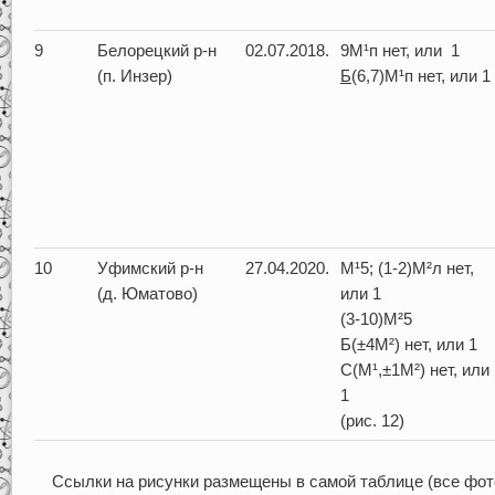
9
Белорецкий р-н
02.07.2018.
9М¹п нет, или 1
(п. Инзер)
Б(
6,7)М¹п нет, или 1
10
Уфимский р-н
27.04.2020.
М¹5; (1-2)М²л нет,
(д. Юматово)
или 1
(3-10)М²5
Б(±4М²) нет, или 1
С(М¹,±1М²) нет, или
1
(рис. 12)
Ссылки на рисунки размещены в самой таблице (все фот