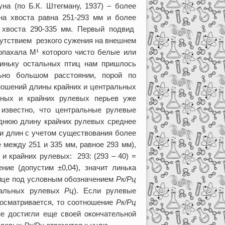
на (по Б.К. Штегману, 1937) – более
ина хвоста равна 251-293 мм и более
 хвоста 290-335 мм. Первый подвид
сутствием резкого сужения на внешнем
 опахала М¹ которого чисто белые или
линьку остальных птиц нам пришлось
ьно большом расстоянии, порой по
тношений длины крайних и центральных
ных и крайних рулевых перьев уже
 известно, что центральные рулевые
реднюю длину крайних рулевых среднее
 длин с учетом существования более
е между 251 и 335 мм, равное 293 мм),
 крайних рулевых: 293: (293 – 40) =
ние (допустим ±0,04), значит линька
лице под условным обозначением
Рк/Рц
альных рулевых
Рц
). Если рулевые
росматривается, то соотношение
Рк/Рц
 не достигли еще своей окончательной