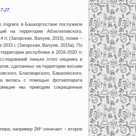
7-27.
s migrans
в Башкортостане послужили
ий на территории Абзелиловского,
гг. (Загорская, Валуев, 2015), позже –
2015 г. (Загорская, Валуев, 2015а). По
ерритории республики в 2016-2020 гг.
сследований линьки этого хищника в
алов, сделанных на территории восьми
вского, Благоварского, Бакалинского,
мка велась с помощью фотоаппарата
ормации мы приводим сокращенные
ера; например 2М¹ означает – второе