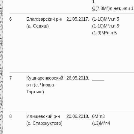
1
С(
7,8М²)л нет, или 1
6
Благоварский р-н
21.05.2017.
(1-10)М¹л,п 5
(д. Седяш)
(1-10)М²л,п 5
(1-3)М³л,п 5
7
Кушнаренковский
26.05.2018.
_____
р-н (с. Чирша-
Тартыш)
8
Илишевский р-н
20.06.2018.
6М¹п3
(с. Старокуктово)
(±3)М²п4