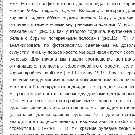
мм». На фото зафиксировано два подвида черного коршу
мелкий
Milvus migrans migrans
Boddaert., у которого дл
крупный подвид
Milvus migrans
lineatus
Gray., с длиной
отличается темно-бурыми внутренними опахалами М¹ и от
опахале 6М¹ (рис. 5), как у второго подвида, внутренние
белые с бурыми поперечными полосами (рис.11). Т.к. 
анализировать по фотографиям, сделанным на довол
силуэтам, линьку перьев хвоста мы оценивали путем соо
рулевых. Для начала мы нашли соотношение централь
отлинявшего, полностью сформированного хвоста, если
короче крайних на 40 мм (по Штегману, 1937). Взяв за с
значение между минимальным и максимальным значениями
мелкого, и более крупного подвидов (т.е. среднее значени
мы рассчитали соотношение между длинами центральных и
1,16. Если хвост на фотографии имеет данное соотноше
рулевых закончена. Это соотношение мы приводим в таб
(отношение длины крайних рулевых
Рк
к длине центр
находятся в процессе линьки, и вырезка хвоста слабо п
стремится к 1 (Рк/Рц → 1), т.к. крайние рулевые перья