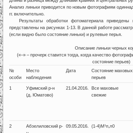
длины и разница между длинами крайних и центральных 
Анализ линьки приводится по новым фотографиям одиннад
гг. включительно.
Результаты обработки фотоматериала приведены 
представлены на рисунках 1-13. В данной работе рассма
(если видно было состояние линьки) и рулевые перья.
Описание линьки черных к
(«–» – прочерк ставится тогда, когда качество фотогра
состояние перьев)
№
Место
Дата
Состояние маховых
особи
наблюдения
перьев
1
Уфимский р-н
21.04.2016.
Все маховые
(д. Юматово)
свежие
2
Абзелиловский р-
09.05.2016.
(1-4)М¹п,л0
н