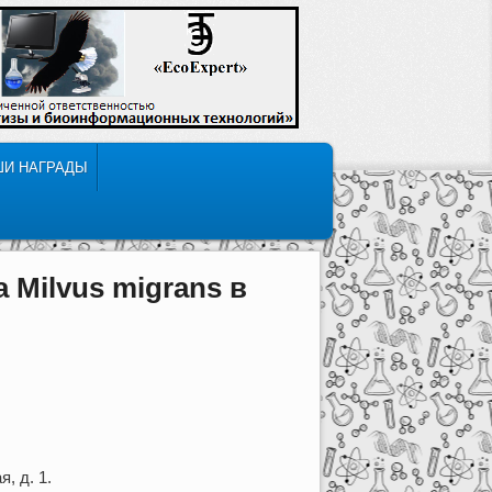
ШИ НАГРАДЫ
 Milvus migrans в
, д. 1.