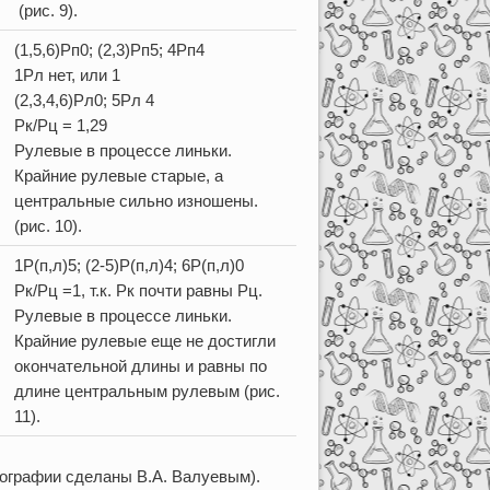
(рис. 9).
(1,5,6)Рп0; (2,3)Рп5; 4Рп4
1Рл нет, или 1
(2,3,4,6)Рл0; 5Рл 4
Рк/Рц = 1,29
Рулевые в процессе линьки.
Крайние рулевые старые, а
центральные сильно изношены.
(рис. 10).
1Р(п,л)5; (2-5)Р(п,л)4; 6Р(п,л)0
Рк/Рц =1, т.к. Рк почти равны Рц.
Рулевые в процессе линьки.
Крайние рулевые еще не достигли
окончательной длины и равны по
длине центральным рулевым (рис.
11).
ографии сделаны В.А. Валуевым).