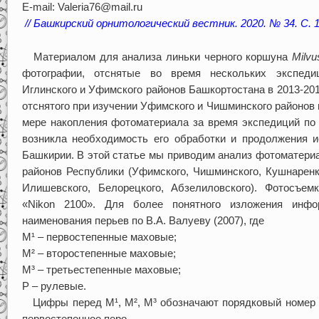
E-mail: Valeria76@mail.ru
// Башкирский орнитологический вестник. 2020. № 34. С. 1
Материалом для анализа линьки черного коршуна
Milvu
фотографии, отснятые во время нескольких экспедиц
Иглинского и Уфимского районов Башкортостана в 2013-2014 
отснятого при изучении Уфимского и Чишминского районов в 
мере накопления фотоматериала за время экспедиций по т
возникла необходимость его обработки и продолжения и
Башкирии. В этой статье мы приводим анализ фотоматери
районов Республики (Уфимского, Чишминского, Кушнаренко
Илишевского, Белорецкого, Абзелиловского). Фотосъе
«Nikon 2100». Для более понятного изложения инф
наименования перьев по В.А. Валуеву (2007), где
М¹ – первостепенные маховые;
М² – второстепенные маховые;
М³ – третьестепенные маховые;
Р – рулевые.
Цифры перед М¹, М², М³ обозначают порядковый номер п
первостепенное перо.