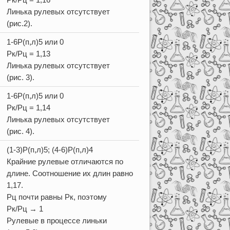
Линька рулевых отсутствует
(рис.2).
1-6Р(п,л)5 или 0
Рк/Рц = 1,13
Линька рулевых отсутствует
(рис. 3).
1-6Р(п,л)5 или 0
Рк/Рц = 1,14
Линька рулевых отсутствует
(рис. 4).
(1-3)Р(п,л)5; (4-6)Р(п,л)4
Крайние рулевые отличаются по
длине. Соотношение их длин равно
1,17.
Рц почти равны Рк, поэтому
Рк/Рц → 1
Рулевые в процессе линьки